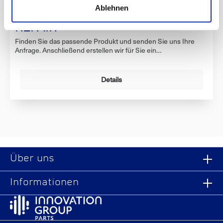
Ablehnen
PRODUKTKATALOG COLLISION
REPAIR
Finden Sie das passende Produkt und senden Sie uns Ihre
Anfrage. Anschließend erstellen wir für Sie ein
maßgeschneidertes Angebot, das genau auf Ihre
Anforderungen abgestimmt ist.Zum Produktkatalog
Details
Über uns
Informationen