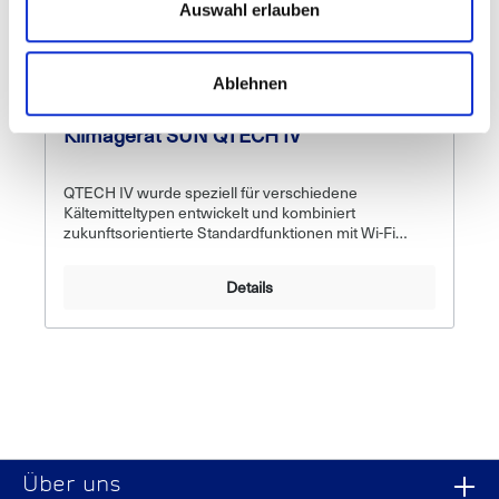
Auswahl erlauben
Ablehnen
Anfrage
Klimagerät SUN QTECH IV
QTECH IV wurde speziell für verschiedene
Kältemitteltypen entwickelt und kombiniert
zukunftsorientierte Standardfunktionen mit Wi-Fi
Konnektivität und höchsten Qualitätsstandards. Dieses
moderne Klimaservicegerät bietet eine
Details
vollautomatische Lösung für die Rückgewinnung, das
Recycling und das Nachfüllen unterschiedlicher
Kältemittel. Die innovative Funktion, das gewünschte
Kältemittel erst bei der Aktivierung in der Werkstatt mit
dem entsprechenden Inbetriebnahme-Kit
festzulegen, hebt QTECH IV von anderen Geräten
ab.Modernste Technologie und
BenutzerfreundlichkeitQTECH IV ist ein
herausragendes Beispiel für die Kompetenz von Sun
und führt Wi-Fi Konnektivität in die Produktpalette ein.
Über uns
Das Gerät bietet nahezu alle Standardfunktionen,