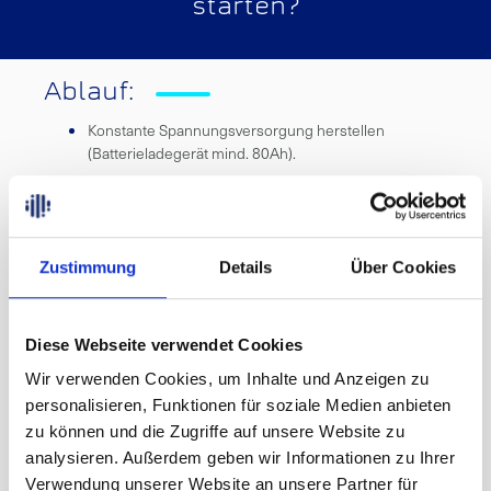
starten?
Ablauf:
Konstante Spannungsversorgung herstellen
(Batterieladegerät mind. 80Ah).
Innovation Diagnostics mit dem OBD-Port verbinden.
Internetverbindung herstellen (LAN, WLAN oder
Mobile Connector).
Zustimmung
Details
Über Cookies
Dienstleistung im Browser auswählen und Chat
starten.
Diese Webseite verwendet Cookies
Unsere Diagnosetechniker kümmern sich um den
Wir verwenden Cookies, um Inhalte und Anzeigen zu
Rest.
personalisieren, Funktionen für soziale Medien anbieten
zu können und die Zugriffe auf unsere Website zu
Schnell, effizient und einfach!
analysieren. Außerdem geben wir Informationen zu Ihrer
Verwendung unserer Website an unsere Partner für