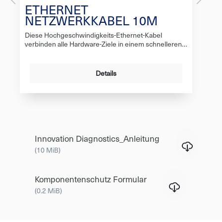
ETHERNET
E
NETZWERKKABEL 10M
N
K
Diese Hochgeschwindigkeits-Ethernet-Kabel
Di
verbinden alle Hardware-Ziele in einem schnelleren
ver
Gigabit Local Area Network (LAN).Anschließen eines
Gig
Computers oder Spielesystems an Kabelmodem,
ei
DSL, Router, Hub, Switch oder
Ka
Details
PatchpanelNetzwerkcomputer im Büro oder zu
Pa
Hause. Verteilen Sie Daten, Sprache oder Video über
Hau
Heim-, Büro- oder Installationspunkte.Wasserdicht -
Hei
Für die Außen-Verwendung
Innovation Diagnostics_Anleitung
(10 MiB)
Komponentenschutz Formular
(0.2 MiB)