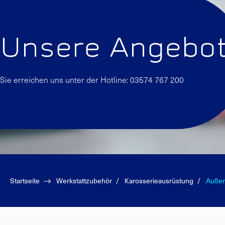
Hebeb
Unsere Angebo
LACKIERAUSRÜSTUNG
E-MOBIL
Spritzpistolen
HV-Sch
Poliermaschinen
Gesich
Sie erreichen uns unter der Hotline: 03574 767 200
Lackierzubehör
Hinwei
Infrarotstrahler
Abschr
Schleifmittel
Werkze
Lackierkabinenzubehör
Erste H
Startseite
Werkstattzubehör
Karosserieausrüstung
Außen