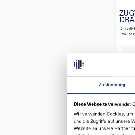
Schweiß
gesteue
ZUG
DRA
Der AIR
unverzic
Karosserie
von Dell
zeichnet
umlaufende Dichtung a
minimal
werden kann. Darüber h
vier Pa
Dichtung, was
Der AIR
Zustimmung
%
zuverlä
GYS Druc
Betriebsdruck In
Patentie
Diese Webseite verwendet 
mit 4 Gu
Wir verwenden Cookies, um I
Scherkr
umlaufen
und die Zugriffe auf unsere 
eingela
Website an unsere Partner fü
sind lei