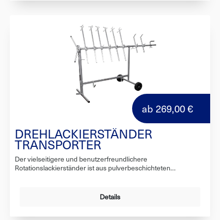
einer Spritzpistole, der sich beim Drehen des Elements als
besonders nützlich erweist. Die Räder sorgen für hohe
Mobilität des Ständers und der aufgehängten Elemente in der
gesamten Werkstatt. Der Ständer beinhaltet auch eine
Verlängerung des Tragbalkens. Mit diesem galvanisierten
Lackier- und Montageständer können Karosserieteile bequem
und einfach bearbeitet werden, wodurch die Arbeitsabläufe in
der Werkstatt optimiert werden.Technische
Daten:Gewicht24Kg Abmessungen 2020x810x1050mm
VerkaufseinheitStk.
ab
269,00 €
DREHLACKIERSTÄNDER
TRANSPORTER
Der vielseitigere und benutzerfreundlichere
Rotationslackierständer ist aus pulverbeschichteten
Stahlprofilen und -rohren sowie verzinkten Stahlprofilen
gefertigt und zeichnet sich durch eine steife und stabile
Konstruktion aus. Mit einer Höhe von 2220 mm eignet sich der
Details
verlängerte Ständer ideal zum Schleifen, Polieren und
Lackieren großer Fahrzeugteile oder von zwei Standard-