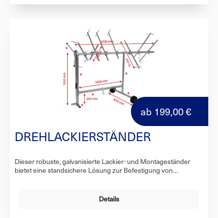
solider und leichter Aufbauuniversell einsatzbareinfache
Bedienungverstellbare Ausschwenkung der Klemme einfacher
und schneller AufbauZeit- und PlatzersparnisTechnische
Parameter:horizontaler Teil (Sockel) - Hohlprofil:
30x30x2mmvertikaler Teil - Hohlprofil:
25x25x2mmTragfähigkeit - bis zu 3 kg pro jede
KlemmeAbmessungen580 x 520 x 1360 mm
ab
199,00 €
DREHLACKIERSTÄNDER
Dieser robuste, galvanisierte Lackier- und Montageständer
bietet eine standsichere Lösung zur Befestigung von
Karosserieteilen mit einer 360°-Drehungsmöglichkeit. Der
Ständer ist mit sechs universell einstellbaren Armen mit
Aufhängern sowie zwei Aufhängern für
Details
Kunststoffkarosserieelemente ausgestattet. Zusätzlich verfügt
das Gestell über einen praktischen Haken zur Aufbewahrung