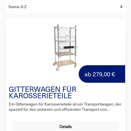
ab
279,00 €
GITTERWAGEN FÜR
KAROSSERIETEILE
Ein Gitterwagen für Karosserieteile ist ein Transportwagen, der
speziell für den sicheren und effizienten Transport von
Karosserieteilen entwickelt wurde. Der Wagen besteht aus
einem stabilen Gitterrahmen, der die Teile sicher hält und vor
Beschädigungen schützt. Die Rollen des Wagens sind robust
Details
und können schwere Lasten tragen, während sie sich leicht