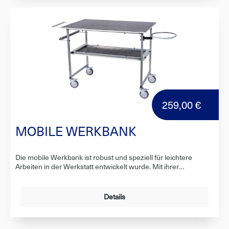
KonstruktionSchnelle MontageEinfache Bedienung
259,00 €
MOBILE WERKBANK
Die mobile Werkbank ist robust und speziell für leichtere
Arbeiten in der Werkstatt entwickelt wurde. Mit ihrer
hochwertigen Konstruktion bietet sie eine ausgezeichnete
Stabilität und Langlebigkeit. Die Werkbank ist mit 4 Lenkrollen
ausgestattet, die zusätzlich über Bremsen verfügen, um eine
Details
verbesserte Mobilität und sicheren Stand zu gewährleisten.
Die Arbeitsplatte der Werkbank besteht aus laminiertem
Möbelplattenmaterial mit einem rutschfesten Gummibelag von