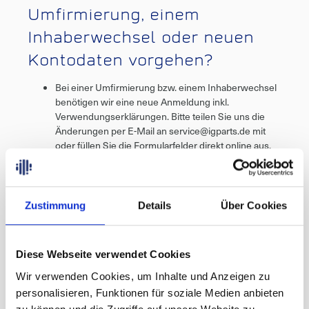
Umfirmierung, einem
Inhaberwechsel oder neuen
Kontodaten vorgehen?
Bei einer Umfirmierung bzw. einem Inhaberwechsel
benötigen wir eine neue Anmeldung inkl.
Verwendungserklärungen. Bitte teilen Sie uns die
Änderungen per E-Mail an service@igparts.de mit
oder füllen Sie die Formularfelder direkt online aus.
Wir schicken Ihnen die neuen Unterlagen zur
Unterschrift per E-Mail zu.
Zur Änderung Ihrer Kontodaten füllen Sie bitte die
Formularfelder direkt online aus. Wir schicken Ihnen
Zustimmung
Details
Über Cookies
das SEPA Lastschriftmandat per E-Mail zu.
Diese Webseite verwendet Cookies
Wir verwenden Cookies, um Inhalte und Anzeigen zu
3. Ich habe mich für die
personalisieren, Funktionen für soziale Medien anbieten