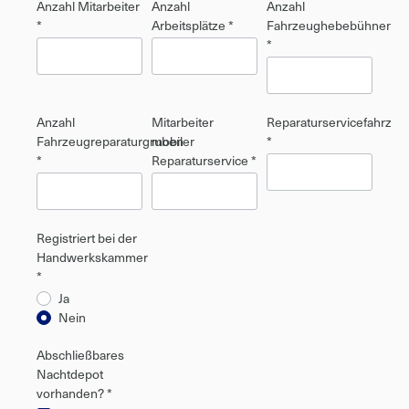
Anzahl Mitarbeiter
Anzahl
Anzahl
*
Arbeitsplätze *
Fahrzeughebebühnen
*
Anzahl
Mitarbeiter
Reparaturservicefahrzeu
Fahrzeugreparaturgruben
mobiler
*
*
Reparaturservice *
Registriert bei der
Handwerkskammer
*
Ja
Nein
Abschließbares
Nachtdepot
vorhanden? *