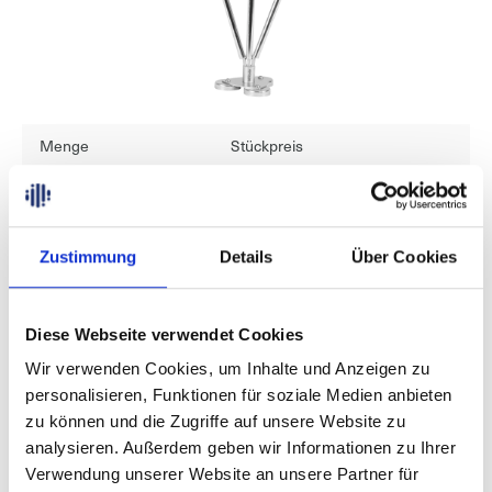
Menge
Stückpreis
99,00 €
Bis
1
89,00 €
Ab
2
Zustimmung
Details
Über Cookies
zzgl. USt. und Versandkosten
, Inhalt:
1 Stück
Versandkostenfrei innerhalb Deutschlands
Diese Webseite verwendet Cookies
Wir verwenden Cookies, um Inhalte und Anzeigen zu
In den Warenkorb
personalisieren, Funktionen für soziale Medien anbieten
zu können und die Zugriffe auf unsere Website zu
Produktnummer:
170224
analysieren. Außerdem geben wir Informationen zu Ihrer
Verwendung unserer Website an unsere Partner für