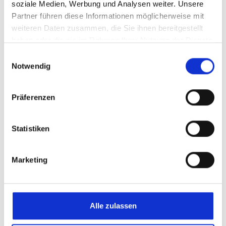
soziale Medien, Werbung und Analysen weiter. Unsere
Partner führen diese Informationen möglicherweise mit
Beschreibung
weiteren Daten zusammen, die Sie ihnen bereitgestellt
Dieser Halter ist ein leichter Magnetständer für das sichere
haben oder die sie im Rahmen Ihrer Nutzung der Dienste
Lackieren kleiner Karosserieteile.Durch die magnetische
gesammelt haben.
Einwilligungsauswahl
Fixieru…
Mehr
Notwendig
Präferenzen
Das könnte Ihnen auch gefallen
Statistiken
Marketing
Alle zulassen