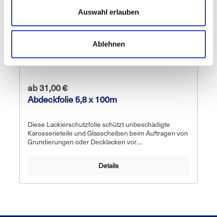
Auswahl erlauben
Ablehnen
ab
31,00 €
Abdeckfolie 5,8 x 100m
Diese Lackierschutzfolie schützt unbeschädigte
Karosserieteile und Glasscheiben beim Auftragen von
Grundierungen oder Decklacken vor
Verschmutzungen. Mit einer Breite von 5,8 Metern
ermöglicht die Folie einer einzelnen Person, ein
Details
komplettes Fahrzeug schnell und präzise
abzudecken. Passt sich optimal der Karosserieform
anBeständig gegen Feuchtigkeit und hohe
TemperaturenElektrostatischOberfläche widersteht
dem Ablösen von aufgesprühten Grundierungen,
Basis- und DecklackenAnwendung: Die Schutzfolie