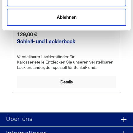
Ablehnen
129,00 €
Schleif- und Lackierbock
Verstellbarer Lackierständer für
Karosserieteile Entdecken Sie unseren verstellbaren
Lackierständer, der speziell für Schleif- und
Lackierarbeiten genutzt wird. Dieser Ständer ist ideal
für eine Vielzahl von Karosserieteilen wie Stoßfänger,
Details
Motorhauben und Spoiler geeignet und bietet Ihnen
die Flexibilität, die Sie für präzises Arbeiten
benötigen. Eigenschaften des Lackierständers: • Mit
zwei höhenverstellbaren Stützarmen passt sich der
Ständer perfekt an die Größe und Form des zu
bearbeitenden Teils an. Dies ermöglicht eine optimale
Positionierung und erleichtert Ihnen die Arbeit
Über uns
erheblich. • Die gummierten Auflageflächen sorgen
dafür, dass Ihre Werkstücke sicher und schonend
fixiert sind. Die weiche Gummierung verhindert