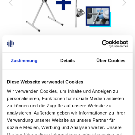
159,00 €
zzgl. USt. und Versandkosten
, Inhalt:
1
Zustimmung
Details
Über Cookies
Versandkostenfrei innerhalb Deutschlands
Diese Webseite verwendet Cookies
In den Warenkorb
Wir verwenden Cookies, um Inhalte und Anzeigen zu
personalisieren, Funktionen für soziale Medien anbieten
Produktnummer:
170010/170011
zu können und die Zugriffe auf unsere Website zu
analysieren. Außerdem geben wir Informationen zu Ihrer
Verwendung unserer Website an unsere Partner für
soziale Medien, Werbung und Analysen weiter. Unsere
Beschreibung
Partner führen diese Informationen möglicherweise mit